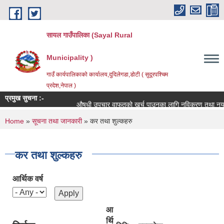
Skip to main content
सायल गाउँपालिका (Sayal Rural
Municipality )
गाउँ कार्यपालिकाको कार्यालय,दुदिलेगडा,डोटी ( सुदूरपश्चिम
प्रदेश,नेपाल )
प्रमुख सुचना :-
औषधी उपचार वाफतको खर्च पाउनका लागि नविकरण तथा नयाँ दर्ता 
You are here
Home
»
सूचना तथा जानकारी
» कर तथा शुल्कहरु
कर तथा शुल्कहरु
आर्थिक वर्ष
आ
र्थि