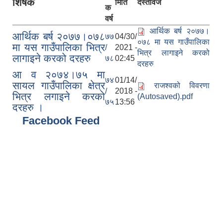
शिर्षक
मिति
दस्तावेज
क
वर्ष
आर्थिक बर्ष २०७७।
आर्थिक बर्ष २०७७।०७८
७७
04/30/
०७८ मा यस गाउँपालिका
मा यस गाउँपालिका भित्र
/
2021 -
भित्र लागाइने करको
लागाइने करको दरहरु
७८
02:45
दरहरु
आ व २०७४।७५ मा
७४
01/14/
सायल गाउँपालिका क्षेत्र
राजश्वको विवरणा
/
2018 -
भित्र लगाइने करको
(Autosaved).pdf
७५
13:56
दरहरु ।
Facebook Feed