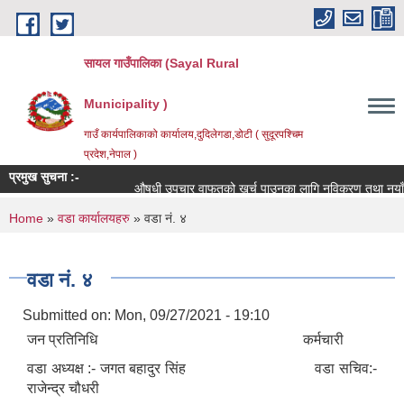
Skip to main content
सायल गाउँपालिका (Sayal Rural
Municipality )
गाउँ कार्यपालिकाको कार्यालय,दुदिलेगडा,डोटी ( सुदूरपश्चिम
प्रदेश,नेपाल )
प्रमुख सुचना :-
औषधी उपचार वाफतको खर्च पाउनका लागि नविकरण तथा नयाँ दर्ता ग
You are here
Home
»
वडा कार्यालयहरु
» वडा नं. ४
वडा नं. ४
Submitted on:
Mon, 09/27/2021 - 19:10
जन प्रतिनिधि कर्मचारी
वडा अध्यक्ष :- जगत बहादुर सिंह वडा सचिव:-
राजेन्द्र चौधरी