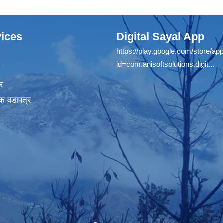
ices
Digital Sayal App
https://play.google.com/store/app
id=com.anisoftsolutions.digit...
ा
र
क वडापत्र