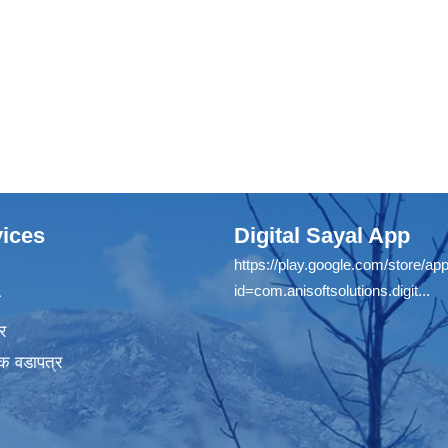
ices
Digital Sayal App
https://play.google.com/store/app
id=com.anisoftsolutions.digit...
ा
र
क वडापत्र