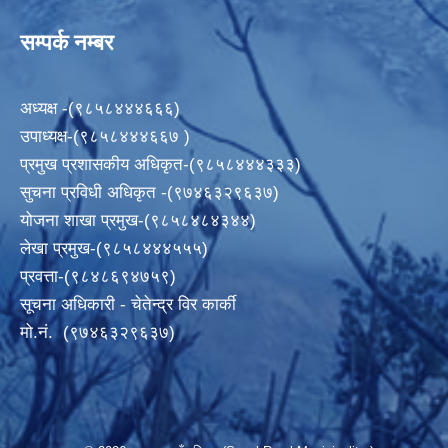
सम्पर्क नम्बर
अध्यक्ष -(९८५८४४४६६६)
उपाध्यक्ष-(९८५८४४४६६७ )
प्रमुख प्रशासकीय अधिकृत-(९८५८४४४३३३)
सुचना प्रविधी अधिकृत -(९७४६३२९६३७)
योजना शाखा प्रमुख-(९८५८४८४३४४)
लेखा प्रमुख-(९८५८४४४५५५)
प्रवत्ता-(९८४८६९४७५९)
सूचना अधिकारी - चेतेन्द्र विर कार्की
मो.नं. (९७४६३२९६३७)