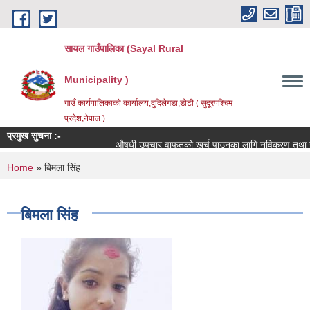
Skip to main content
सायल गाउँपालिका (Sayal Rural
Municipality )
गाउँ कार्यपालिकाको कार्यालय,दुदिलेगडा,डोटी ( सुदूरपश्चिम
प्रदेश,नेपाल )
प्रमुख सुचना :-
औषधी उपचार वाफतको खर्च पाउनका लागि नविकरण तथा नयाँ दर्त
You are here
Home
» बिमला सिंह
बिमला सिंह