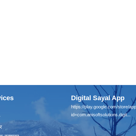
ices
Digital Sayal App
https://play.google.com/store/app
id=com.anisoftsolutions.digit...
ा
र