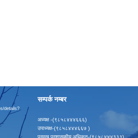
सम्पर्क नम्बर
s/details?
अध्यक्ष -(९८५८४४४६६६)
उपाध्यक्ष-(९८५८४४४६६७ )
प्रमुख प्रशासकीय अधिकृत-(९८५८४४४३३३)